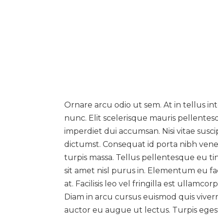
Ornare arcu odio ut sem. At in tellus i
nunc. Elit scelerisque mauris pellentes
imperdiet dui accumsan. Nisi vitae suscip
dictumst. Consequat id porta nibh venen
turpis massa. Tellus pellentesque eu ti
sit amet nisl purus in. Elementum eu facil
at. Facilisis leo vel fringilla est ullam
Diam in arcu cursus euismod quis viverra 
auctor eu augue ut lectus. Turpis egest