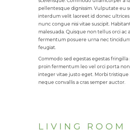
scelerisque. Commodo ullamcorper a lac
pellentesque dignissim. Vulputate eu sce
interdum velit laoreet id donec ultrice
nunc congue nisi vitae suscipit. Habitan
malesuada. Quisque non tellus orci ac
fermentum posuere urna nec tincidunt
feugiat.
Commodo sed egestas egestas fringilla p
proin fermentum leo vel orci porta non.
integer vitae justo eget. Morbi tristique
neque convallis a cras semper auctor.
LIVING ROOM