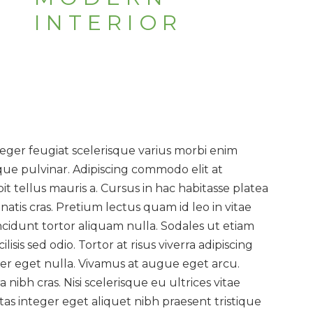
INTERIOR
nteger feugiat scelerisque varius morbi enim
que pulvinar. Adipiscing commodo elit at
it tellus mauris a. Cursus in hac habitasse platea
atis cras. Pretium lectus quam id leo in vitae
ncidunt tortor aliquam nulla. Sodales ut etiam
isis sed odio. Tortor at risus viverra adipiscing
corper eget nulla. Vivamus at augue eget arcu.
nibh cras. Nisi scelerisque eu ultrices vitae
as integer eget aliquet nibh praesent tristique