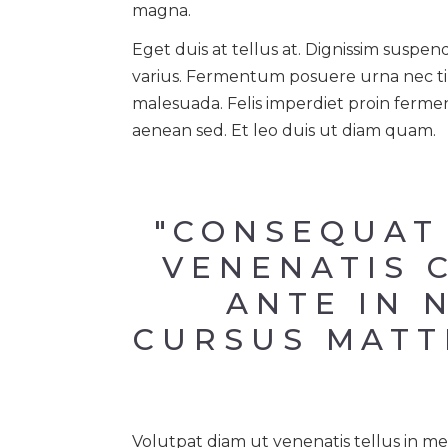
magna.
Eget duis at tellus at. Dignissim suspend
varius. Fermentum posuere urna nec tin
malesuada. Felis imperdiet proin ferm
aenean sed. Et leo duis ut diam quam.
"CONSEQUAT 
VENENATIS C
ANTE IN 
CURSUS MATTI
Volutpat diam ut venenatis tellus in m