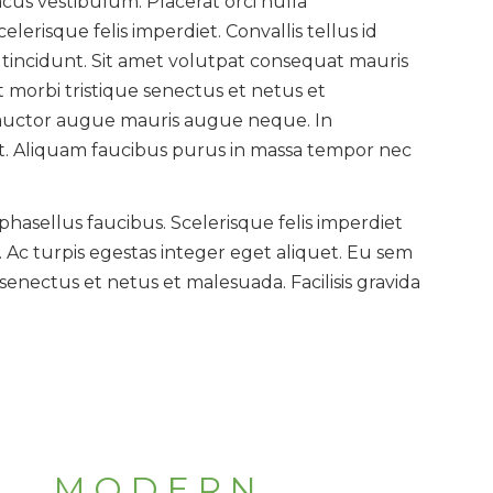
us vestibulum. Placerat orci nulla
lerisque felis imperdiet. Convallis tellus id
s tincidunt. Sit amet volutpat consequat mauris
t morbi tristique senectus et netus et
 auctor augue mauris augue neque. In
. Aliquam faucibus purus in massa tempor nec
hasellus faucibus. Scelerisque felis imperdiet
 Ac turpis egestas integer eget aliquet. Eu sem
 senectus et netus et malesuada. Facilisis gravida
MODERN